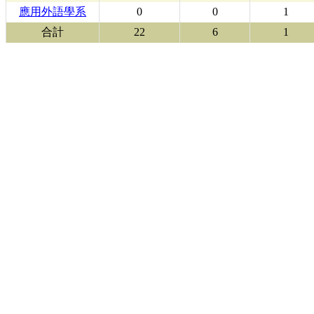
應用外語學系
0
0
1
合計
22
6
1