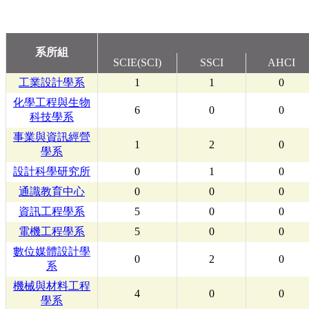
系所組
SCIE(SCI)
SSCI
AHCI
工業設計學系
1
1
0
化學工程與生物
6
0
0
科技學系
事業與資訊經營
1
2
0
學系
設計科學研究所
0
1
0
通識教育中心
0
0
0
資訊工程學系
5
0
0
電機工程學系
5
0
0
數位媒體設計學
0
2
0
系
機械與材料工程
4
0
0
學系