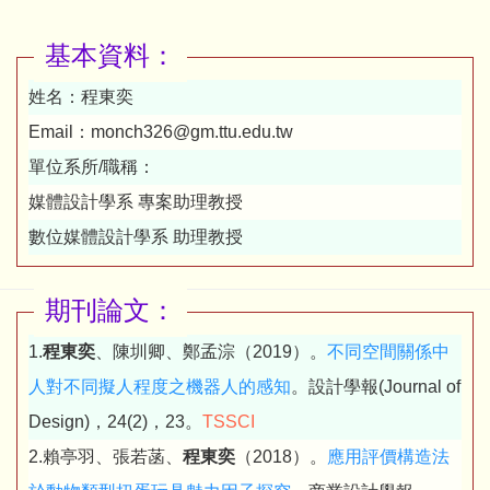
基本資料：
姓名：
程東奕
Email：
monch326@gm.ttu.edu.tw
單位系所/職稱：
媒體設計學系 專案助理教授
數位媒體設計學系 助理教授
期刊論文：
1.
程東奕
、陳圳卿、鄭孟淙（2019）。
不同空間關係中
人對不同擬人程度之機器人的感知
。設計學報(Journal of
Design)，24(2)，23。
TSSCI
2.賴亭羽、張若菡、
程東奕
（2018）。
應用評價構造法