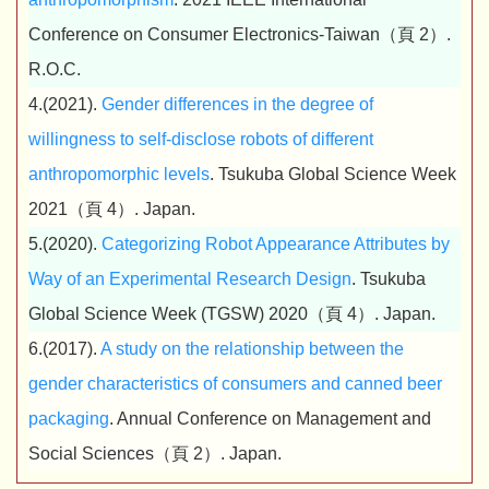
Conference on Consumer Electronics-Taiwan（頁 2）.
R.O.C.
4.(2021).
Gender differences in the degree of
willingness to self-disclose robots of different
anthropomorphic levels
. Tsukuba Global Science Week
2021（頁 4）. Japan.
5.(2020).
Categorizing Robot Appearance Attributes by
Way of an Experimental Research Design
. Tsukuba
Global Science Week (TGSW) 2020（頁 4）. Japan.
6.(2017).
A study on the relationship between the
gender characteristics of consumers and canned beer
packaging
. Annual Conference on Management and
Social Sciences（頁 2）. Japan.