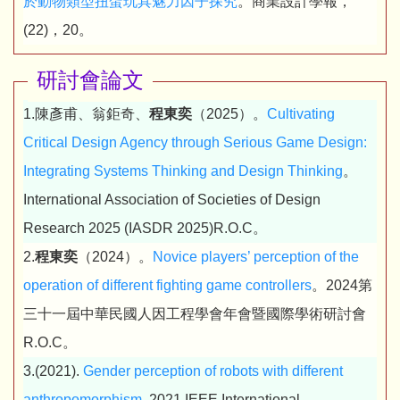
於動物類型扭蛋玩具魅力因子探究
。商業設計學報，
(22)，20。
研討會論文
1.陳彥甫、翁鉅奇、
程東奕
（2025）。
Cultivating
Critical Design Agency through Serious Game Design:
Integrating Systems Thinking and Design Thinking
。
International Association of Societies of Design
Research 2025 (IASDR 2025)R.O.C。
2.
程東奕
（2024）。
Novice players’ perception of the
operation of different fighting game controllers
。2024第
三十一屆中華民國人因工程學會年會暨國際學術研討會
R.O.C。
3.(2021).
Gender perception of robots with different
anthropomorphism
. 2021 IEEE International