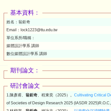
基本資料：
姓名：
翁鉅奇
Email：
lock1223@ttu.edu.tw
單位系所/職稱：
媒體設計學系 講師
數位媒體設計學系 講師
期刊論文：
研討會論文
1.陳彥甫、
翁鉅奇
、程東奕（2025）。
Cultivating Critical
of Societies of Design Research 2025 (IASDR 2025)R.O.
2.林楷潔、
翁鉅奇
、姚詠文（2020）。
以遊戲化沉浸體驗導