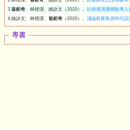
3.
翁鉅奇
、林楷潔、姚詠文（2020）。
以情感溝通體驗導入
4.姚詠文、林楷潔、
翁鉅奇
（2020）。
淺論群募集資時代設計者(
專書