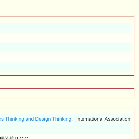
ems Thinking and Design Thinking
。International Association
學論壇R.O.C。