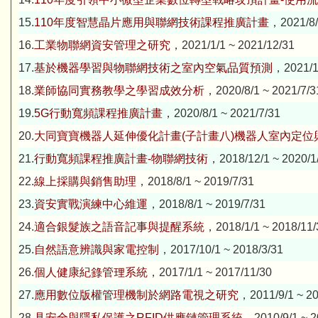
15.
110年度智慧晶片應用與聯網技術課程推廣計畫
，2021/8/
16.
工業物聯網資安管理之研究
，2021/1/1 ~ 2021/12/31
17.
基於機器學習與物聯網技術之室內空氣品質預測
，2021/1/
18.
業師協同實務教學之學習成效分析
，2020/8/1 ~ 2021/7/3
19.
5G行動寬頻課程推廣計畫
，2020/8/1 ~ 2021/7/31
20.
大同寶寶機器人延伸優化計畫(子計畫八)機器人室內定位
21.
行動寬頻課程推廣計畫-物聯網技術
，2018/12/1 ~ 2020/1
22.
線上採購與銷售助理
，2018/8/1 ~ 2019/7/31
23.
資安實戰演練中心維運
，2018/8/1 ~ 2019/7/31
24.
適合銀髮族之語音記事與提醒系統
，2018/1/1 ~ 2018/11/
25.
自然語意辨識與家電控制
，2017/10/1 ~ 2018/3/31
26.
個人健康紀錄管理系統
，2017/1/1 ~ 2017/11/30
27.
應用數位版權管理機制於網路電視之研究
，2011/9/1 ~ 20
28.
具安全與隱私保護之RFID供應鏈管理系統
，2010/9/1 ~ 2