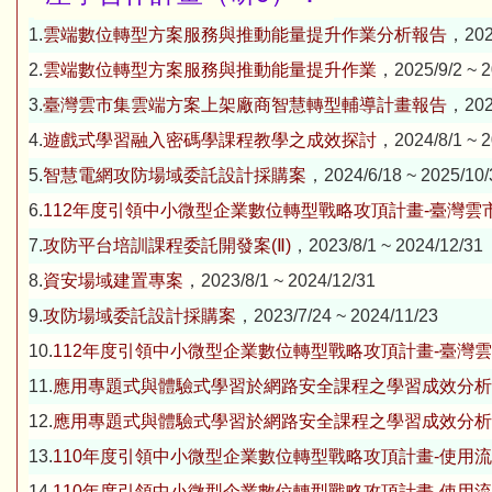
1.
雲端數位轉型方案服務與推動能量提升作業分析報告
，2026
2.
雲端數位轉型方案服務與推動能量提升作業
，2025/9/2 ~ 2
3.
​臺灣雲市集雲端方案上架廠商智慧轉型輔導計畫報告
，2025
4.
遊戲式學習融入密碼學課程教學之成效探討
，2024/8/1 ~ 2
5.
智慧電網攻防場域委託設計採購案
，2024/6/18 ~ 2025/10/
6.
112年度引領中小微型企業數位轉型戰略攻頂計畫-臺灣雲
7.
攻防平台培訓課程委託開發案(Ⅱ)
，2023/8/1 ~ 2024/12/31
8.
資安場域建置專案
，2023/8/1 ~ 2024/12/31
9.
攻防場域委託設計採購案
，2023/7/24 ~ 2024/11/23
10.
112年度引領中小微型企業數位轉型戰略攻頂計畫-臺灣
11.
應用專題式與體驗式學習於網路安全課程之學習成效分析
12.
應用專題式與體驗式學習於網路安全課程之學習成效分析
13.
110年度引領中小微型企業數位轉型戰略攻頂計畫-使用流量紀錄(
14.
110年度引領中小微型企業數位轉型戰略攻頂計畫-使用