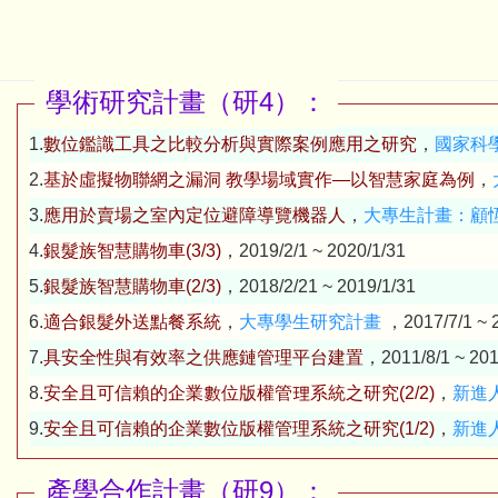
學術研究計畫（研4）：
1.
數位鑑識工具之比較分析與實際案例應用之研究
，
國家科
2.
基於虛擬物聯網之漏洞 教學場域實作—以智慧家庭為例
，
3.
應用於賣場之室內定位避障導覽機器人
，
大專生計畫：顧
4.
銀髮族智慧購物車(3/3)
，2019/2/1 ~ 2020/1/31
5.
銀髮族智慧購物車(2/3)
，2018/2/21 ~ 2019/1/31
6.
適合銀髮外送點餐系統
，
大專學生研究計畫
，2017/7/1 ~ 
7.
具安全性與有效率之供應鏈管理平台建置
，2011/8/1 ~ 201
8.
安全且可信賴的企業數位版權管理系統之研究(2/2)
，
新進
9.
安全且可信賴的企業數位版權管理系統之研究(1/2)
，
新進
產學合作計畫（研9）：